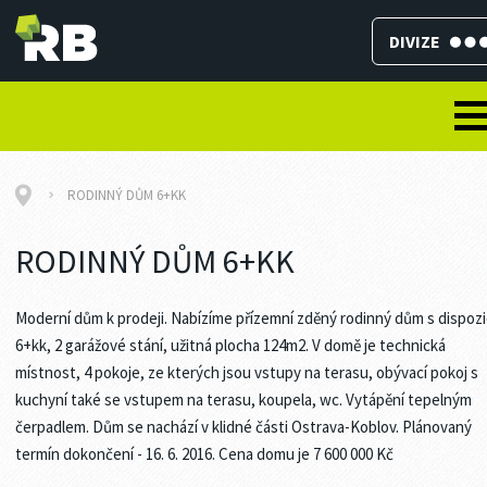
DIVIZE
RODINNÝ DŮM 6+KK
RODINNÝ DŮM 6+KK
Moderní dům k prodeji. Nabízíme přízemní zděný rodinný dům s dispozi
6+kk, 2 garážové stání, užitná plocha 124m2. V domě je technická
místnost, 4 pokoje, ze kterých jsou vstupy na terasu, obývací pokoj s
kuchyní také se vstupem na terasu, koupela, wc. Vytápění tepelným
čerpadlem. Dům se nachází v klidné části Ostrava-Koblov. Plánovaný
termín dokončení - 16. 6. 2016. Cena domu je 7 600 000 Kč