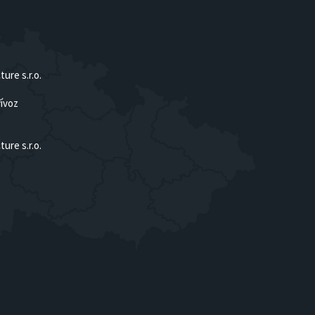
ure s.r.o.
řívoz
ure s.r.o.