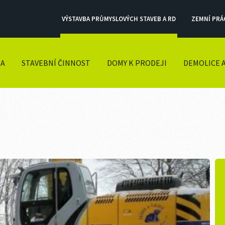
VÝSTAVBA PRŮMYSLOVÝCH STAVEB A RD
ZEMNÍ PRÁ
BA
STAVEBNÍ ČINNOST
DOMY K PRODEJI
DEMOLICE 
U